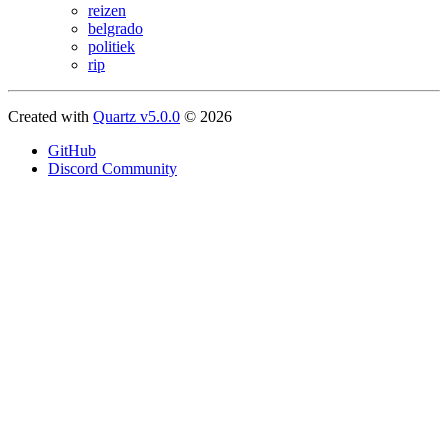
reizen
belgrado
politiek
rip
Created with
Quartz v5.0.0
© 2026
GitHub
Discord Community