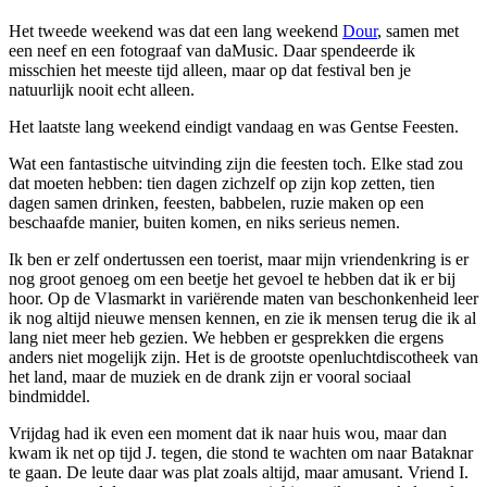
Het tweede weekend was dat een lang weekend
Dour
, samen met
een neef en een fotograaf van daMusic. Daar spendeerde ik
misschien het meeste tijd alleen, maar op dat festival ben je
natuurlijk nooit echt alleen.
Het laatste lang weekend eindigt vandaag en was Gentse Feesten.
Wat een fantastische uitvinding zijn die feesten toch. Elke stad zou
dat moeten hebben: tien dagen zichzelf op zijn kop zetten, tien
dagen samen drinken, feesten, babbelen, ruzie maken op een
beschaafde manier, buiten komen, en niks serieus nemen.
Ik ben er zelf ondertussen een toerist, maar mijn vriendenkring is er
nog groot genoeg om een beetje het gevoel te hebben dat ik er bij
hoor. Op de Vlasmarkt in variërende maten van beschonkenheid leer
ik nog altijd nieuwe mensen kennen, en zie ik mensen terug die ik al
lang niet meer heb gezien. We hebben er gesprekken die ergens
anders niet mogelijk zijn. Het is de grootste openluchtdiscotheek van
het land, maar de muziek en de drank zijn er vooral sociaal
bindmiddel.
Vrijdag had ik even een moment dat ik naar huis wou, maar dan
kwam ik net op tijd J. tegen, die stond te wachten om naar Bataknar
te gaan. De leute daar was plat zoals altijd, maar amusant. Vriend I.