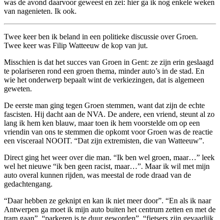
was de avond daarvoor geweest en zei: hier ga ik nog enkele weken
van nagenieten. Ik ook.
Twee keer ben ik beland in een politieke discussie over Groen.
Twee keer was Filip Watteeuw de kop van jut.
Misschien is dat het succes van Groen in Gent: ze zijn erin geslaagd
te polariseren rond een groen thema, minder auto’s in de stad. En
wie het onderwerp bepaalt wint de verkiezingen, dat is algemeen
geweten.
De eerste man ging tegen Groen stemmen, want dat zijn de echte
fascisten. Hij dacht aan de NVA. De andere, een vriend, steunt al zo
lang ik hem ken blauw, maar toen ik hem voorstelde om op een
vriendin van ons te stemmen die opkomt voor Groen was de reactie
een visceraal NOOIT. “Dat zijn extremisten, die van Watteeuw”.
Direct ging het weer over die man. “Ik ben wel groen, maar…” leek
wel het nieuwe “ik ben geen racist, maar…”. Maar ik wil met mijn
auto overal kunnen rijden, was meestal de rode draad van de
gedachtengang.
“Daar hebben ze geknipt en kan ik niet meer door”. “En als ik naar
Antwerpen ga moet ik mijn auto buiten het centrum zetten en met de
tram gaan”, “parkeren is te duur geworden”, “fietsers zijn gevaarlijk,