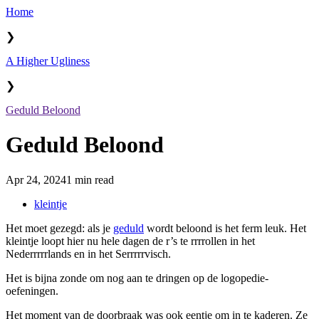
Home
❯
A Higher Ugliness
❯
Geduld Beloond
Geduld Beloond
Apr 24, 2024
1 min read
kleintje
Het moet gezegd: als je
geduld
wordt beloond is het ferm leuk. Het
kleintje loopt hier nu hele dagen de r’s te rrrrollen in het
Nederrrrrlands en in het Serrrrrvisch.
Het is bijna zonde om nog aan te dringen op de logopedie-
oefeningen.
Het moment van de doorbraak was ook eentje om in te kaderen. Ze