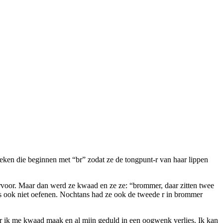
eken die beginnen met “br” zodat ze de tongpunt-r van haar lippen
arvoor. Maar dan werd ze kwaad en ze ze: “brommer, daar zitten twee
dus ook niet oefenen. Nochtans had ze ook de tweede r in brommer
or ik me kwaad maak en al mijn geduld in een oogwenk verlies. Ik kan