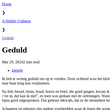
Home
❯
A Higher Ugliness
❯
Geduld
Geduld
Mar 29, 2024
2 min read
kleintje
Ik heb te weinig geduld om op te voeden. Deze ochtend wou het klein
naar haar tong kan verplaatsen.
Na bril, brood, bruin, braaf, bravo en brief, die goed gingen, kwam 
r’en in, dat kan ik niet”, en toen was gedaan met de oefeningen. Wan
bijna goed uitgesproken. Dat gebeurt dikwijls, dat ze de mentaliteit he
Schaatsen en rekenen zijn andere voorbeelden waar ik tegen die weig