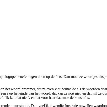
tje logopedieoefeningen doen op de fiets. Dan moet ze woordjes uitspr
ik op het woord brommer, dat ze even vlot herhaalde als de woorden da
t een r op het einde van het woord, dat kan ze nog niet, en dat wil ze 
eft “ik kan dat niet”, en dat voor haar daarmee de kous af is.
erende muur stootte. Dan voel ik inwendig frustratie opwellen waardo