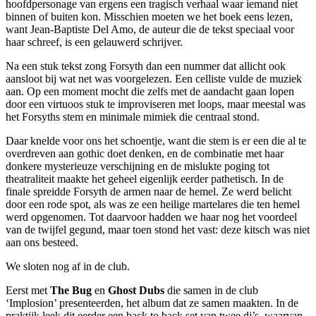
hoofdpersonage van ergens een tragisch verhaal waar iemand niet
binnen of buiten kon. Misschien moeten we het boek eens lezen,
want Jean-Baptiste Del Amo, de auteur die de tekst speciaal voor
haar schreef, is een gelauwerd schrijver.
Na een stuk tekst zong Forsyth dan een nummer dat allicht ook
aansloot bij wat net was voorgelezen. Een celliste vulde de muziek
aan. Op een moment mocht die zelfs met de aandacht gaan lopen
door een virtuoos stuk te improviseren met loops, maar meestal was
het Forsyths stem en minimale mimiek die centraal stond.
Daar knelde voor ons het schoentje, want die stem is er een die al te
overdreven aan gothic doet denken, en de combinatie met haar
donkere mysterieuze verschijning en de mislukte poging tot
theatraliteit maakte het geheel eigenlijk eerder pathetisch. In de
finale spreidde Forsyth de armen naar de hemel. Ze werd belicht
door een rode spot, als was ze een heilige martelares die ten hemel
werd opgenomen. Tot daarvoor hadden we haar nog het voordeel
van de twijfel gegund, maar toen stond het vast: deze kitsch was niet
aan ons besteed.
We sloten nog af in de club.
Eerst met
The Bug
en
Ghost Dubs
die samen in de club
‘Implosion’ presenteerden, het album dat ze samen maakten. In de
praktijk leek dit eerder een back to back set van twee dj’s, waarvan