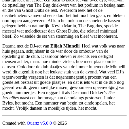
de opstelling van The Bug driekwart van het podium in beslag nam,
en die van Ghost Dubs de rest. Wederom leek het of de
decibelmeters vanavond eens door het lint mochten gaan, en bleken
oordoppen aangewezen. Al kan het ook aan de snoeiende bassen
gelegen hebben natuurlijk. Kevin Martin, The Bug dus, speelde
meestal wat melodieuzer dan Ghost Dubs, die relatief minimaal
bleef. Zo wisselde de set van stemming en bleef wat incoherent.
Daarna met de DJ-set van
Elijah Minnelli
. Heel wat volk was naar
huis gegaan, schijnbaar in de war door de ombouw van de
opstelling in de club. Daardoor bleven er slechts een dertigtal
mensen achter, maar: hoe minder zielen, hoe meer plaats om te
dansen. Ook door de dubplaatjes van de immer innemende Minnelli
werd dit eigenlijk nog het leukste stuk van de avond. Wat veel DJ’s
tegenwoordig vergeten is dat negenennegentig procent van een
goede set bestaat uit goede plaatjes, en dat is iets wat in de dub nog
geëerd wordt: geen moeilijke mixen, gewoon een opeenvolging van
goede nummertjes. Een reggae hit als Desmond Dekker’s
The
Israelites
naast een hommage aan de onlangs gestorven Junior
Byles, het mocht. Een nummer van begin tot einde spelen, het
mocht. Vrolijk dansen in moeilijke tijden, het mocht.
Created with
Quartz v5.0.0
© 2026