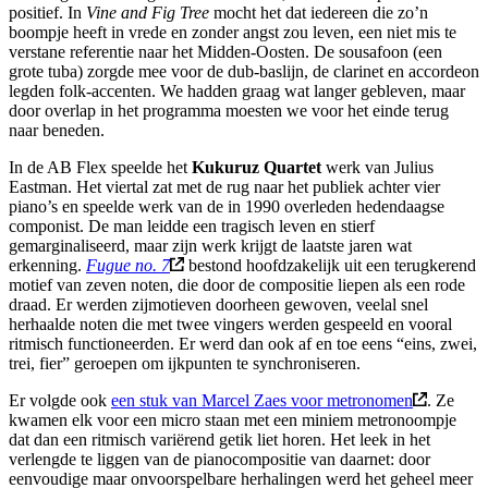
positief. In
Vine and Fig Tree
mocht het dat iedereen die zo’n
boompje heeft in vrede en zonder angst zou leven, een niet mis te
verstane referentie naar het Midden-Oosten. De sousafoon (een
grote tuba) zorgde mee voor de dub-baslijn, de clarinet en accordeon
legden folk-accenten. We hadden graag wat langer gebleven, maar
door overlap in het programma moesten we voor het einde terug
naar beneden.
In de AB Flex speelde het
Kukuruz Quartet
werk van Julius
Eastman. Het viertal zat met de rug naar het publiek achter vier
piano’s en speelde werk van de in 1990 overleden hedendaagse
componist. De man leidde een tragisch leven en stierf
gemarginaliseerd, maar zijn werk krijgt de laatste jaren wat
erkenning.
Fugue no. 7
bestond hoofdzakelijk uit een terugkerend
motief van zeven noten, die door de compositie liepen als een rode
draad. Er werden zijmotieven doorheen gewoven, veelal snel
herhaalde noten die met twee vingers werden gespeeld en vooral
ritmisch functioneerden. Er werd dan ook af en toe eens “eins, zwei,
trei, fier” geroepen om ijkpunten te synchroniseren.
Er volgde ook
een stuk van Marcel Zaes voor metronomen
. Ze
kwamen elk voor een micro staan met een miniem metronoompje
dat dan een ritmisch variërend getik liet horen. Het leek in het
verlengde te liggen van de pianocompositie van daarnet: door
eenvoudige maar onvoorspelbare herhalingen werd het geheel meer