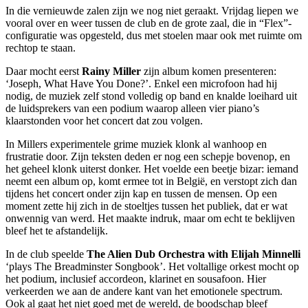
In die vernieuwde zalen zijn we nog niet geraakt. Vrijdag liepen we
vooral over en weer tussen de club en de grote zaal, die in “Flex”-
configuratie was opgesteld, dus met stoelen maar ook met ruimte om
rechtop te staan.
Daar mocht eerst
Rainy Miller
zijn album komen presenteren:
‘Joseph, What Have You Done?’. Enkel een microfoon had hij
nodig, de muziek zelf stond volledig op band en knalde loeihard uit
de luidsprekers van een podium waarop alleen vier piano’s
klaarstonden voor het concert dat zou volgen.
In Millers experimentele grime muziek klonk al wanhoop en
frustratie door. Zijn teksten deden er nog een schepje bovenop, en
het geheel klonk uiterst donker. Het voelde een beetje bizar: iemand
neemt een album op, komt ermee tot in België, en verstopt zich dan
tijdens het concert onder zijn kap en tussen de mensen. Op een
moment zette hij zich in de stoeltjes tussen het publiek, dat er wat
onwennig van werd. Het maakte indruk, maar om echt te beklijven
bleef het te afstandelijk.
In de club speelde
The Alien Dub Orchestra with Elijah Minnelli
‘plays The Breadminster Songbook’. Het voltallige orkest mocht op
het podium, inclusief accordeon, klarinet en sousafoon. Hier
verkeerden we aan de andere kant van het emotionele spectrum.
Ook al gaat het niet goed met de wereld, de boodschap bleef