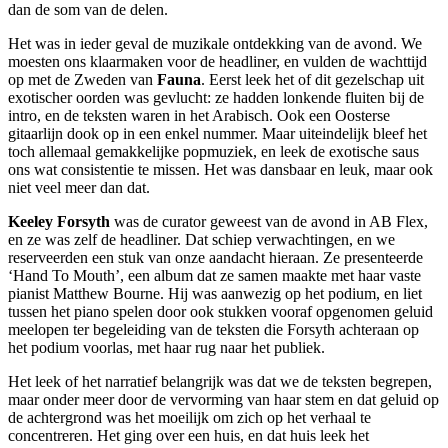
dan de som van de delen.
Het was in ieder geval de muzikale ontdekking van de avond. We
moesten ons klaarmaken voor de headliner, en vulden de wachttijd
op met de Zweden van
Fauna
. Eerst leek het of dit gezelschap uit
exotischer oorden was gevlucht: ze hadden lonkende fluiten bij de
intro, en de teksten waren in het Arabisch. Ook een Oosterse
gitaarlijn dook op in een enkel nummer. Maar uiteindelijk bleef het
toch allemaal gemakkelijke popmuziek, en leek de exotische saus
ons wat consistentie te missen. Het was dansbaar en leuk, maar ook
niet veel meer dan dat.
Keeley Forsyth
was de curator geweest van de avond in AB Flex,
en ze was zelf de headliner. Dat schiep verwachtingen, en we
reserveerden een stuk van onze aandacht hieraan. Ze presenteerde
‘Hand To Mouth’, een album dat ze samen maakte met haar vaste
pianist Matthew Bourne. Hij was aanwezig op het podium, en liet
tussen het piano spelen door ook stukken vooraf opgenomen geluid
meelopen ter begeleiding van de teksten die Forsyth achteraan op
het podium voorlas, met haar rug naar het publiek.
Het leek of het narratief belangrijk was dat we de teksten begrepen,
maar onder meer door de vervorming van haar stem en dat geluid op
de achtergrond was het moeilijk om zich op het verhaal te
concentreren. Het ging over een huis, en dat huis leek het