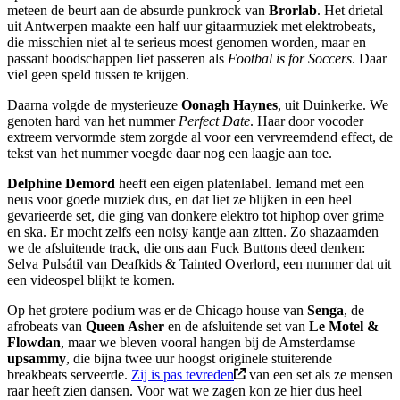
meteen de beurt aan de absurde punkrock van
Brorlab
. Het drietal
uit Antwerpen maakte een half uur gitaarmuziek met elektrobeats,
die misschien niet al te serieus moest genomen worden, maar en
passant boodschappen liet passeren als
Footbal is for Soccers
. Daar
viel geen speld tussen te krijgen.
Daarna volgde de mysterieuze
Oonagh Haynes
, uit Duinkerke. We
genoten hard van het nummer
Perfect Date
. Haar door vocoder
extreem vervormde stem zorgde al voor een vervreemdend effect, de
tekst van het nummer voegde daar nog een laagje aan toe.
Delphine Demord
heeft een eigen platenlabel. Iemand met een
neus voor goede muziek dus, en dat liet ze blijken in een heel
gevarieerde set, die ging van donkere elektro tot hiphop over grime
en ska. Er mocht zelfs een noisy kantje aan zitten. Zo shazaamden
we de afsluitende track, die ons aan Fuck Buttons deed denken:
Selva Pulsátil van Deafkids & Tainted Overlord, een nummer dat uit
een videospel blijkt te komen.
Op het grotere podium was er de Chicago house van
Senga
, de
afrobeats van
Queen Asher
en de afsluitende set van
Le Motel &
Flowdan
, maar we bleven vooral hangen bij de Amsterdamse
upsammy
, die bijna twee uur hoogst originele stuiterende
breakbeats serveerde.
Zij is pas tevreden
van een set als ze mensen
raar heeft zien dansen. Voor wat we zagen kon ze hier dus heel