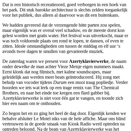
Dat is een historisch recreatieoord, goed verborgen in een hoek van
het park. Dit stuk barokke architectuur is slechts zelden toegankelijk
voor het publiek, dus alleen al daarvoor was dit een buitenkans.
We hadden gevreesd dat de verzengende hitte parten zou spelen,
maar eigenlijk was er overal veel schaduw, en de meeste dorst kon
gelest worden met gratis water. Het festival was uitverkocht, maar er
was toch voldoende plaats om rond te lopen, te dansen, of even te
zitten. Ideale omstandigheden om tussen de middag en elf uur ‘s
avonds twee dagen te smullen van gevarieerde muziek.
De zaterdag waren we present voor
Azertyklavierwerke
, de naam
onder dewelke de man achter Vieze Meisje eigen nummers maakt.
Eerst klonk dat nog filmisch, met kalme soundscapes, maar
geleidelijk aan werden meer beats geïntroduceerd. Hij zong met
behulp van vocoder tijdens
Durum
een mooi traag popliedje. Verder
hoorden we iets wat leek op een trage remix van The Chemical
Brothers, en naar het einde toe kregen een flard gabber bij.
Azertyklavierwerke is niet voor één gat te vangen, en toonde zich
hier een naam om te onthouden.
Zo begon het en zo ging het heel de dag door. Eigenlijk kenden we
behalve afsluiter Le Motel niks van de hele affiche. Maar ons blind
vertrouwen in de goede smaak van Kiosk Radio werd optreden na
optreden beloond. Na de beats van Azertyklavierwerke was het