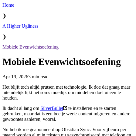
Home
❯
A Higher Ugliness
❯
Mobiele Evenwichtsoefening
Mobiele Evenwichtsoefening
Apr 19, 2026
3 min read
Het blijft toch altijd prutsen met technologie. Ik doe dat graag maar
uiteindelijk lijkt het soms moeilijk om middel en doel uiteen te
houden.
Ik dacht al lang om
SilverBullet
te installeren en te starten
gebruiken, maar dat is een beetje werk: content migreren en andere
gewoontes aanleren, vooral.
Nu heb ik me geabonneerd op Obsidian Sync. Voor vijf euro per
maand worden al mijn teksten nu gesynchroniseerd met telefoon en