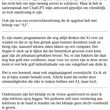
het recht heb om mijn mening erover te schrijven. Maar ik heb in
samenspraak met ChatGPT mijn antwoord gepolijst om vriendelijk
en toch standvastig te zijn.
Ook dat was een evenwichtsoefening die ik opgelost heb met
behulp van “AI”.
Er zijn maten programmeurs die nog altijd denken dat AI over zal
waaien en dat ze op hun gemak gaan kunnen doordoen zoals ze
bezig zijn, manueel teksten zitten tikken op een computer. Het
begint er sterk op te lijken dat dat binnenkort gewoon even knus
gaat zijn als artisanaal gebakken brood. Nu, er zijn bakkers die daar
nog hun geld mee verdienen, maar voor we zover zijn in deze sector
komt er een hele golf industrialisatie van ons vakgebied aan denk ik.
Het is een boeiend, maar ook angstaanjagend vooruitzicht. En ik zit
nu al bijna zonder betaald werk. Allicht komt dat eerder door
omstandigheden die niks te maken hebben met AI, maar toch.
Ondertussen zijn het kleintje en de vrouw gearriveerd en moet ik
mijn telefoon opzij leggen. We proberen zelf onze verslaving aan
telefoons in de hand te houden om het kleintje geen slecht voorbeeld
te geven.