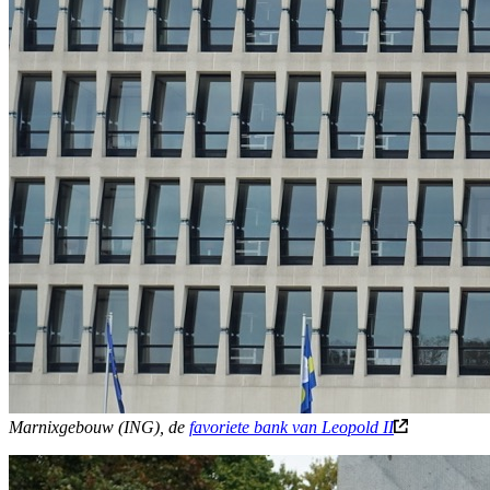
Marnixgebouw (ING), de
favoriete bank van Leopold II