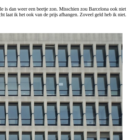
le is dan weer een beetje zon. Misschien zou Barcelona ook niet
t laat ik het ook van de prijs afhangen. Zoveel geld heb ik niet.