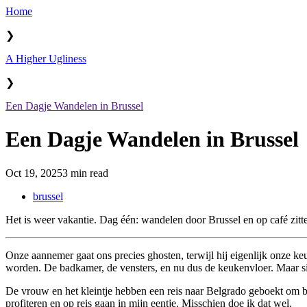
Home
❯
A Higher Ugliness
❯
Een Dagje Wandelen in Brussel
Een Dagje Wandelen in Brussel
Oct 19, 2025
3 min read
brussel
Het is weer vakantie. Dag één: wandelen door Brussel en op café zitten
Onze aannemer gaat ons precies ghosten, terwijl hij eigenlijk onze k
worden. De badkamer, de vensters, en nu dus de keukenvloer. Maar si
De vrouw en het kleintje hebben een reis naar Belgrado geboekt om bui
profiteren en op reis gaan in mijn eentje. Misschien doe ik dat wel.