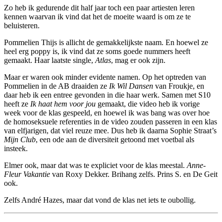
Zo heb ik gedurende dit half jaar toch een paar artiesten leren
kennen waarvan ik vind dat het de moeite waard is om ze te
beluisteren.
Pommelien Thijs is allicht de gemakkelijkste naam. En hoewel ze
heel erg poppy is, ik vind dat ze soms goede nummers heeft
gemaakt. Haar laatste single,
Atlas
, mag er ook zijn.
Maar er waren ook minder evidente namen. Op het optreden van
Pommelien in de AB draaiden ze
Ik Wil Dansen
van Froukje, en
daar heb ik een entree gevonden in die haar werk. Samen met S10
heeft ze
Ik haat hem voor jou
gemaakt, die video heb ik vorige
week voor de klas gespeeld, en hoewel ik was bang was over hoe
de homoseksuele referenties in de video zouden passeren in een klas
van elfjarigen, dat viel reuze mee. Dus heb ik daarna Sophie Straat’s
Mijn Club
, een ode aan de diversiteit getoond met voetbal als
insteek.
Elmer ook, maar dat was te expliciet voor de klas meestal.
Anne-
Fleur Vakantie
van Roxy Dekker. Brihang zelfs. Prins S. en De Geit
ook.
Zelfs André Hazes, maar dat vond de klas net iets te oubollig.