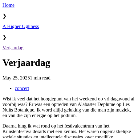
Home
❯
A Higher Ugliness
❯
Verjaardag
Verjaardag
May 25, 2025
1 min read
concert
Wist ik veel dat het hoogtepunt van het weekend op vrijdagavond al
voorbij was? Er was een optreden van Alabaster Deplume op Les
Nuits Botanique. Ik word altijd gelukkig van die man zijn muziek,
en van die zijn energie op het podium.
Daarna hing ik wat rond op het festivalcentrum van het
Kunstenfestivaldesarts met een kennis. Het waren ongemakkelijke
sociale situaties en intellectuele discussies, over moeilijke