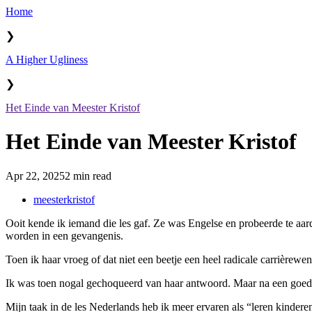
Home
❯
A Higher Ugliness
❯
Het Einde van Meester Kristof
Het Einde van Meester Kristof
Apr 22, 2025
2 min read
meesterkristof
Ooit kende ik iemand die les gaf. Ze was Engelse en probeerde te aa
worden in een gevangenis.
Toen ik haar vroeg of dat niet een beetje een heel radicale carrièrewe
Ik was toen nogal gechoqueerd van haar antwoord. Maar na een goede 
Mijn taak in de les Nederlands heb ik meer ervaren als “leren kinder