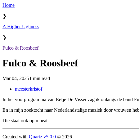
Home
❯
A Higher Ugliness
❯
Fulco & Roosbeef
Fulco & Roosbeef
Mar 04, 2025
1 min read
meesterkristof
In het voorprogramma van Eefje De Visser zag ik onlangs de band Ful
En in mijn zoektocht naar Nederlandstalige muziek door vrouwen he
Die staat ook op repeat.
Created with
Quartz v5.0.0
© 2026