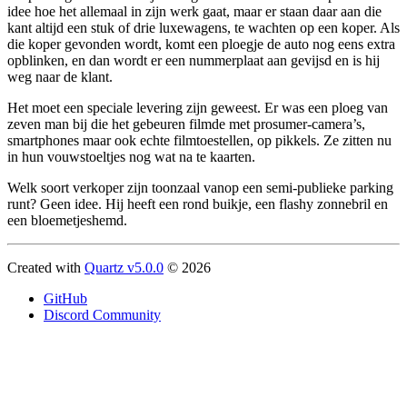
idee hoe het allemaal in zijn werk gaat, maar er staan daar aan die
kant altijd een stuk of drie luxewagens, te wachten op een koper. Als
die koper gevonden wordt, komt een ploegje de auto nog eens extra
opblinken, en dan wordt er een nummerplaat aan gevijsd en is hij
weg naar de klant.
Het moet een speciale levering zijn geweest. Er was een ploeg van
zeven man bij die het gebeuren filmde met prosumer-camera’s,
smartphones maar ook echte filmtoestellen, op pikkels. Ze zitten nu
in hun vouwstoeltjes nog wat na te kaarten.
Welk soort verkoper zijn toonzaal vanop een semi-publieke parking
runt? Geen idee. Hij heeft een rond buikje, een flashy zonnebril en
een bloemetjeshemd.
Created with
Quartz v5.0.0
© 2026
GitHub
Discord Community